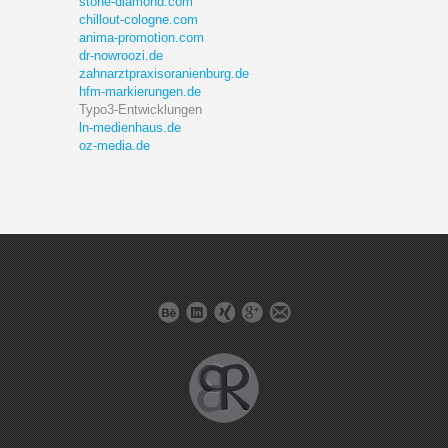
stone-diamond.com
chillout-cologne.com
anima-promotion.com
dr-nowroozi.de
zahnarztpraxisoranienburg.de
hfm-markierungen.de
Typo3-Entwicklungen
ln-medienhaus.de
oz-media.de