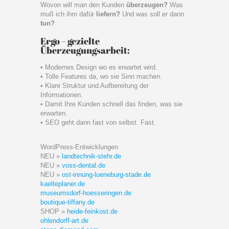
Wovon will man den Kunden
überzeugen?
Was
muß ich ihm dafür
liefern?
Und was soll er dann
tun?
Ergo – gezielte
Überzeugungsarbeit:
• Modernes Design wo es erwartet wird.
• Tolle Features da, wo sie Sinn machen.
• Klare Struktur und Aufbereitung der
Informationen.
• Damit Ihre Kunden schnell das finden, was sie
erwarten.
• SEO geht dann fast von selbst. Fast.
WordPress-Entwicklungen
NEU »
landtechnik-stehr.de
NEU »
voss-dental.de
NEU »
ost-innung-lueneburg-stade.de
kaelteplaner.de
museumsdorf-hoesseringen.de
boutique-tiffany.de
SHOP »
heide-feinkost.de
ohlendorff-art.de